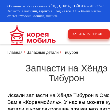
Образцовое обслуживание ХЁНДЭ, КИА, ТОЙОТА и ЛЕКСУС.
Запчасти в наличии, гарантия 1 год на всё. ТО «Замена масла»
от 3699 рублей! Звоните, пишите.
ЗАПИСЬ НА СЕРВИС
Главная
Запаcные детали
Тибурон
Запчасти на Хёндэ
Тибурон
Искали запчасти на Хёндэ Тибурон в Омс
Вам в «Кореямобиль». У нас вы можете к
детали и комплектующие для вашего авт