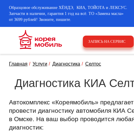
Образцовое обслуживание ХЁНДЭ, КИА, ТОЙОТА и ЛЕКСУС.
Запчасти в наличии, гарантия 1 год на всё. ТО «Замена масла»
от 3699 рублей! Звоните, пишите.
ЗАПИСЬ НА СЕРВИС
Главная
Услуги
Диагностика
Селтос
Диагностика КИА Сел
Автокомплекс «Кореямобиль» предлагает
провести диагностику автомобиля КИА С
в Омске. На ваш выбор проводится любая
диагностик: