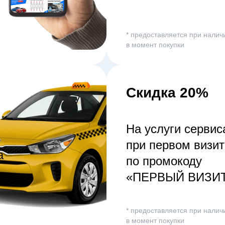
* предоставляется при налич
в момент покупки
Скидка 20%
На услуги сервис
при первом визит
а
по промокоду
«ПЕРВЫЙ ВИЗИ
* предоставляется при налич
в момент покупки