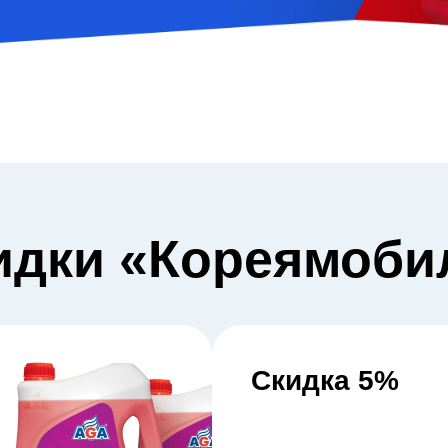
ЗАПИСЬ НА СЕРВИС
Все поля обязательны для заполнения.
Нажав кнопку «Запись на сервис», вы подтверждаете,
что ознакомлены и согласны
с
политикой конфиденциальности сайта
.
идки «Кореямоби
Скидка 5%