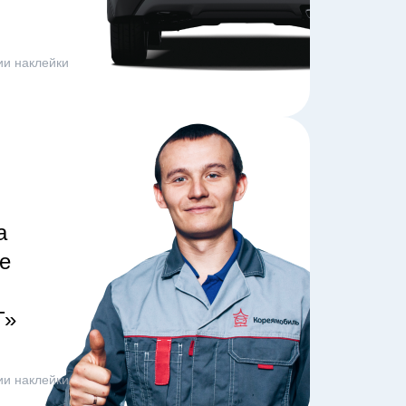
ии наклейки
а
е
Т»
ии наклейки