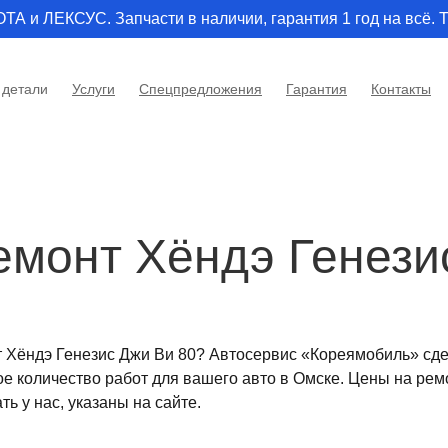
и ЛЕКСУС. Запчасти в наличии, гарантия 1 год на всё. Т
 детали
Услуги
Спецпредложения
Гарантия
Контакты
емонт Хёндэ Генези
 Хёндэ Генезис Джи Ви 80? Автосервис «Кореямобиль» сдел
е количество работ для вашего авто в Омске. Цены на ремо
ь у нас, указаны на сайте.