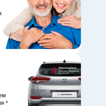
и
нем
я *