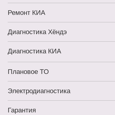
Запишитесь на сервис
Ремонт КИА
уже сегодня!
Диагностика Хёндэ
Диагностика КИА
ЗАПИСЬ НА СЕРВИС
Плановое ТО
Все поля обязательны для заполнения.
Нажав кнопку
«Запись на сервис», вы подтверждаете,
что ознакомле
и согласны
с
политикой конфиденциальности сайта
.
Электродиагностика
Гарантия