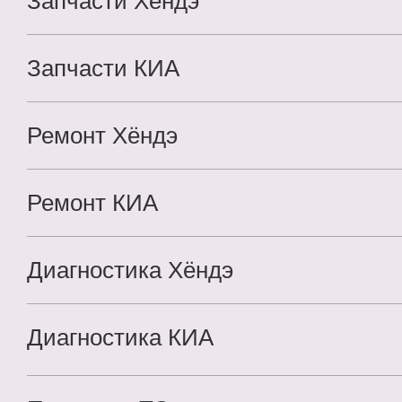
Запчасти Хёндэ
Запчасти КИА
Ремонт Хёндэ
ЗАПИСЬ НА СЕРВИС
Ремонт КИА
Все поля обязательны для заполнения.
Нажав кнопку
«Запись на сервис», вы подтверждаете,
что ознакомле
и согласны
с
политикой конфиденциальности сайта
.
Диагностика Хёндэ
Диагностика КИА