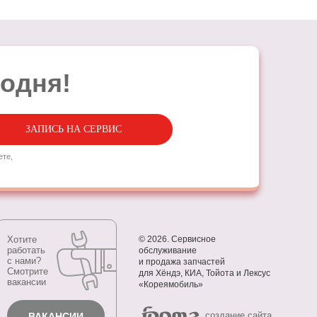
годня!
ЗАПИСЬ НА СЕРВИС
ете,
Хотите
©
2026. Сервисное
работать
обслуживание
с нами?
и продажа запчастей
Смотрите
для Хёндэ, КИА, Тойота и Лексус
вакансии
«Кореямобиль»
cоздание сайта
ВАКАНСИИ