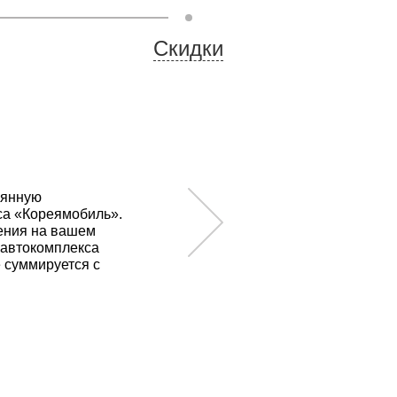
Скидки
оянную
иса «Кореямобиль».
ения на вашем
 автокомплекса
 суммируется с