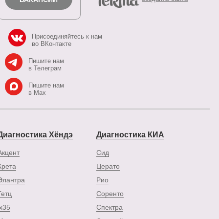
Присоединяйтесь к нам
во ВКонтакте
Пишите нам
в Телеграм
Пишите нам
в Max
Диагностика Хёндэ
Диагностика КИА
Акцент
Сид
Крета
Церато
Элантра
Рио
Гетц
Соренто
ix35
Спектра