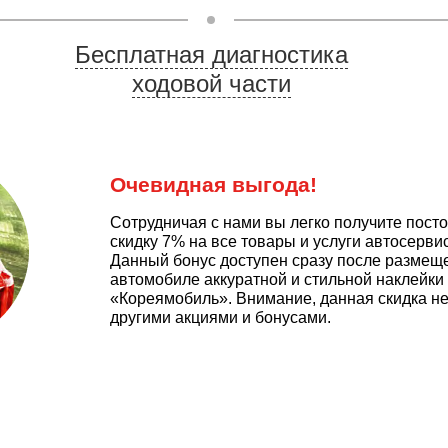
Бесплатная диагностика
ходовой части
ЗАПИСЬ НА СЕРВИС
Очевидная выгода!
Сотрудничая с нами вы легко получите пост
Все поля обязательны для заполнения.
скидку 7% на все товары и услуги автосерв
Нажав кнопку «Запись на сервис», вы подтверждаете,
что ознакомлены и согласны
Данный бонус доступен сразу после размещ
с
политикой конфиденциальности сайта
.
автомобиле аккуратной и стильной наклейки
«Кореямобиль». Внимание, данная скидка не
другими акциями и бонусами.