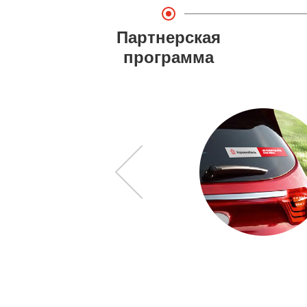
Партнерская
программа
еямобиль»
ке от 8 000 рублей.
ах.