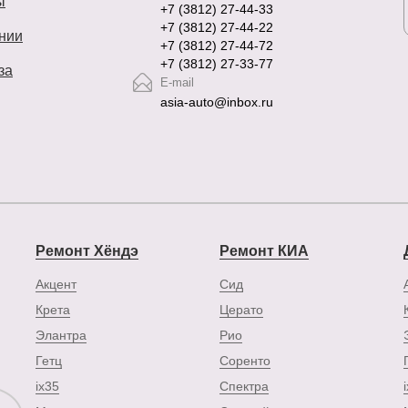
ы
+7 (3812) 27-44-33
+7 (3812) 27-44-22
нии
+7 (3812) 27-44-72
+7 (3812) 27-33-77
за
E-mail
asia-auto@inbox.ru
Ремонт Хёндэ
Ремонт КИА
Акцент
Сид
Крета
Церато
Элантра
Рио
Гетц
Соренто
ix35
Спектра