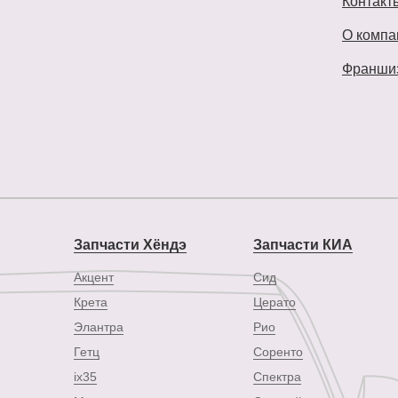
Контакт
О компа
Франши
Запчасти Хёндэ
Запчасти КИА
Акцент
Сид
Крета
Церато
Элантра
Рио
Гетц
Соренто
ix35
Спектра