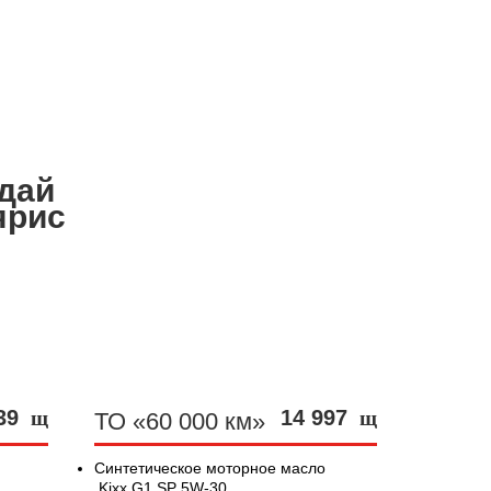
дай
ярис
939
14 997
щ
щ
ТО «60 000 км»
о
Синтетическое моторное масло
Kixx G1 SP 5W-30