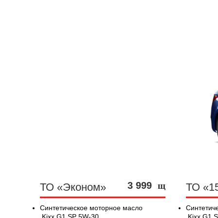
3 999
щ
ТО «Эконом»
ТО «1
Синтетическое моторное масло
Синтетич
Kixx G1 SP 5W-30
Kixx G1 