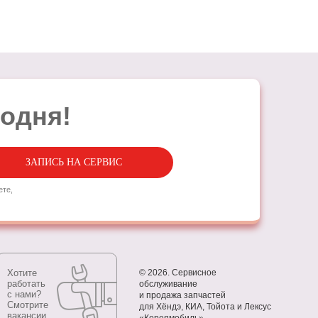
годня!
ЗАПИСЬ НА СЕРВИС
ете,
Хотите
©
2026. Сервисное
работать
обслуживание
с нами?
и продажа запчастей
Смотрите
для Хёндэ, КИА, Тойота и Лексус
вакансии