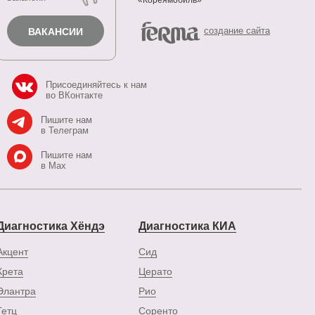
«Кореямобиль»
cоздание сайта
ВАКАНСИИ
Присоединяйтесь к нам
во ВКонтакте
Пишите нам
в Телеграм
Пишите нам
в Max
Диагностика Хёндэ
Диагностика КИА
Акцент
Сид
Крета
Церато
Элантра
Рио
Гетц
Соренто