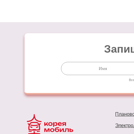
Запиш
Все
Планов
Электро