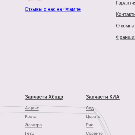
Гаранти
Отзывы о нас на Флампе
Контакт
О компа
Франши
Запчасти Хёндэ
Запчасти КИА
Акцент
Сид
Крета
Церато
Элантра
Рио
Гетц
Соренто