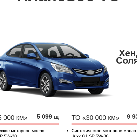
Хен
Сол
5 099
9 
щ
5 000 км»
ТО «30 000 км»
еское моторное масло
Синтетическое моторное масл
SP 5W-30
Kixx G1 SP 5W-30